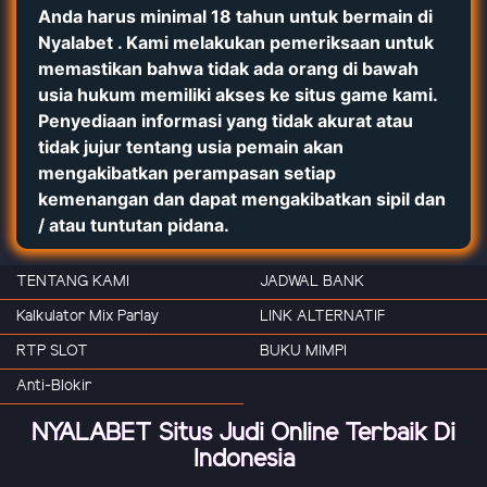
Anda harus minimal 18 tahun untuk bermain di
Nyalabet . Kami melakukan pemeriksaan untuk
memastikan bahwa tidak ada orang di bawah
usia hukum memiliki akses ke situs game kami.
Penyediaan informasi yang tidak akurat atau
tidak jujur tentang usia pemain akan
mengakibatkan perampasan setiap
kemenangan dan dapat mengakibatkan sipil dan
/ atau tuntutan pidana.
TENTANG KAMI
JADWAL BANK
Kalkulator Mix Parlay
LINK ALTERNATIF
RTP SLOT
BUKU MIMPI
Anti-Blokir
NYALABET Situs Judi Online Terbaik Di
Indonesia