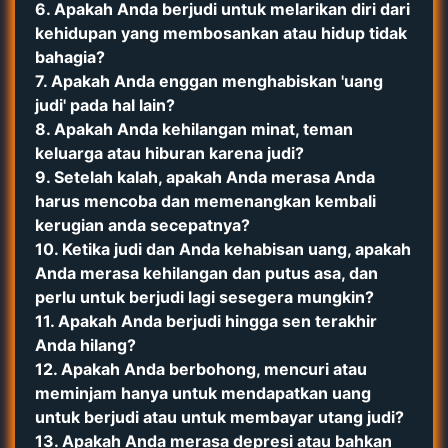
6. Apakah Anda berjudi untuk melarikan diri dari
kehidupan yang membosankan atau hidup tidak
bahagia?
7. Apakah Anda enggan menghabiskan 'uang
judi' pada hal lain?
8. Apakah Anda kehilangan minat, teman
keluarga atau hiburan karena judi?
9. Setelah kalah, apakah Anda merasa Anda
harus mencoba dan memenangkan kembali
kerugian anda secepatnya?
10. Ketika judi dan Anda kehabisan uang, apakah
Anda merasa kehilangan dan putus asa, dan
perlu untuk berjudi lagi sesegera mungkin?
11. Apakah Anda berjudi hingga sen terakhir
Anda hilang?
12. Apakah Anda berbohong, mencuri atau
meminjam hanya untuk mendapatkan uang
untuk berjudi atau untuk membayar utang judi?
13. Apakah Anda merasa depresi atau bahkan