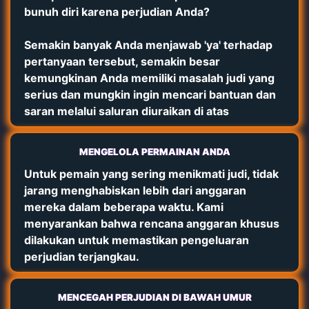
bunuh diri karena perjudian Anda?
Semakin banyak Anda menjawab 'ya' terhadap
pertanyaan tersebut, semakin besar
kemungkinan Anda memiliki masalah judi yang
serius dan mungkin ingin mencari bantuan dan
saran melalui saluran diuraikan di atas
MENGELOLA PERMAINAN ANDA
Untuk pemain yang sering menikmati judi, tidak
jarang menghabiskan lebih dari anggaran
mereka dalam beberapa waktu. Kami
menyarankan bahwa rencana anggaran khusus
dilakukan untuk memastikan pengeluaran
perjudian terjangkau.
MENCEGAH PERJUDIAN DI BAWAH UMUR