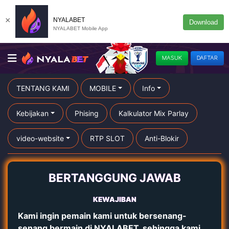
×
NYALABET
Download
NYALABET Mobile App
MASUK
DAFTAR
TENTANG KAMI
MOBILE
Info
Kebijakan
Phising
Kalkulator Mix Parlay
video-website
RTP SLOT
Anti-Blokir
BERTANGGUNG JAWAB
KEWAJIBAN
Kami ingin pemain kami untuk bersenang-
senang bermain di NYALABET, sehingga kami